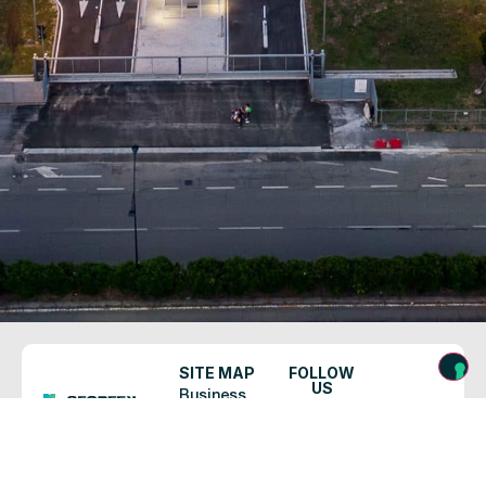
SITE MAP
FOLLOW
US
Business
Instagram
2026 Segreen
Park
Business
Linkedin
Contesto
Park, All right
Reserved.
Workspace